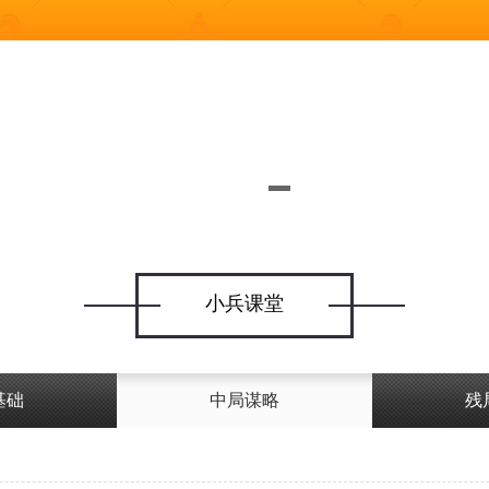
小兵课堂
基础
中局谋略
残